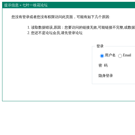
提示信息 »
七叶一枝花论坛
您没有登录或者您没有权限访问此页面，可能有如下几个原因:
读取数据错误,原因：您要访问的链接无效,可能链接不完整,或数据
您还不是论坛会员,请先登录论坛
登录
用户名
Email
密 码
隐身登录