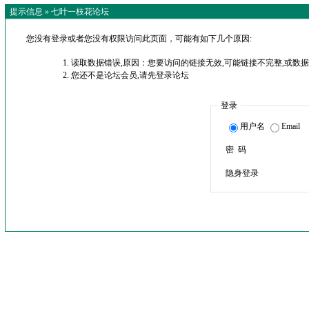
提示信息 »
七叶一枝花论坛
您没有登录或者您没有权限访问此页面，可能有如下几个原因:
读取数据错误,原因：您要访问的链接无效,可能链接不完整,或数据
您还不是论坛会员,请先登录论坛
登录
用户名
Email
密 码
隐身登录