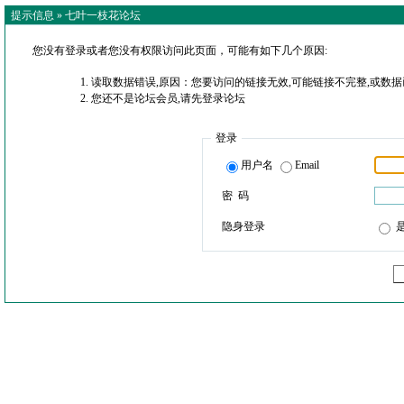
提示信息 »
七叶一枝花论坛
您没有登录或者您没有权限访问此页面，可能有如下几个原因:
读取数据错误,原因：您要访问的链接无效,可能链接不完整,或数据
您还不是论坛会员,请先登录论坛
登录
用户名
Email
密 码
隐身登录