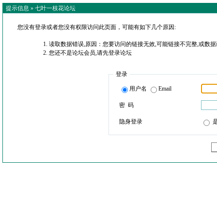
提示信息 »
七叶一枝花论坛
您没有登录或者您没有权限访问此页面，可能有如下几个原因:
读取数据错误,原因：您要访问的链接无效,可能链接不完整,或数据
您还不是论坛会员,请先登录论坛
登录
用户名
Email
密 码
隐身登录