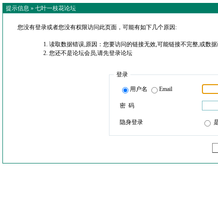
提示信息 »
七叶一枝花论坛
您没有登录或者您没有权限访问此页面，可能有如下几个原因:
读取数据错误,原因：您要访问的链接无效,可能链接不完整,或数据
您还不是论坛会员,请先登录论坛
登录
用户名
Email
密 码
隐身登录