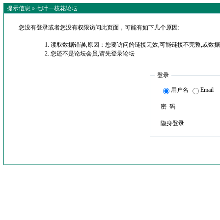
提示信息 »
七叶一枝花论坛
您没有登录或者您没有权限访问此页面，可能有如下几个原因:
读取数据错误,原因：您要访问的链接无效,可能链接不完整,或数据
您还不是论坛会员,请先登录论坛
登录
用户名
Email
密 码
隐身登录