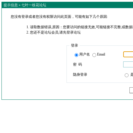
提示信息 »
七叶一枝花论坛
您没有登录或者您没有权限访问此页面，可能有如下几个原因:
读取数据错误,原因：您要访问的链接无效,可能链接不完整,或数据
您还不是论坛会员,请先登录论坛
登录
用户名
Email
密 码
隐身登录