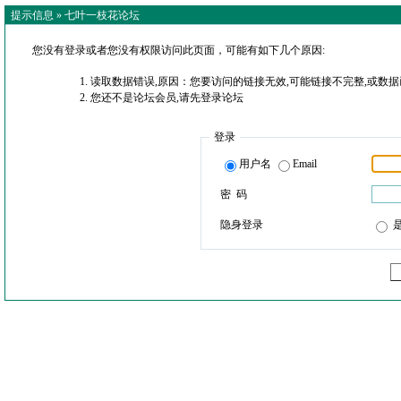
提示信息 »
七叶一枝花论坛
您没有登录或者您没有权限访问此页面，可能有如下几个原因:
读取数据错误,原因：您要访问的链接无效,可能链接不完整,或数据
您还不是论坛会员,请先登录论坛
登录
用户名
Email
密 码
隐身登录