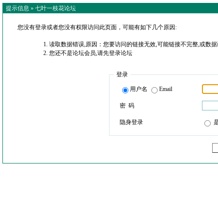
提示信息 »
七叶一枝花论坛
您没有登录或者您没有权限访问此页面，可能有如下几个原因:
读取数据错误,原因：您要访问的链接无效,可能链接不完整,或数据
您还不是论坛会员,请先登录论坛
登录
用户名
Email
密 码
隐身登录