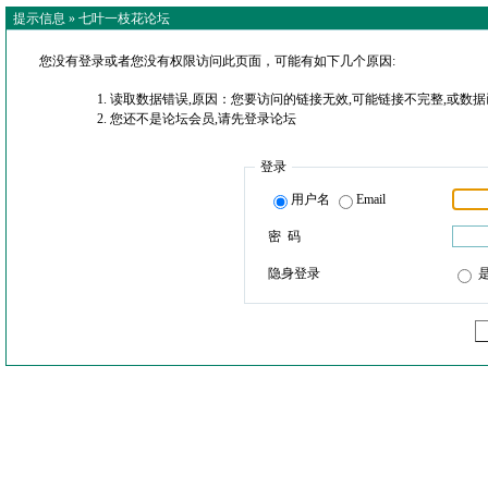
提示信息 »
七叶一枝花论坛
您没有登录或者您没有权限访问此页面，可能有如下几个原因:
读取数据错误,原因：您要访问的链接无效,可能链接不完整,或数据
您还不是论坛会员,请先登录论坛
登录
用户名
Email
密 码
隐身登录