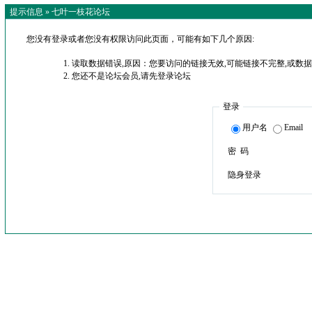
提示信息 »
七叶一枝花论坛
您没有登录或者您没有权限访问此页面，可能有如下几个原因:
读取数据错误,原因：您要访问的链接无效,可能链接不完整,或数据
您还不是论坛会员,请先登录论坛
登录
用户名
Email
密 码
隐身登录