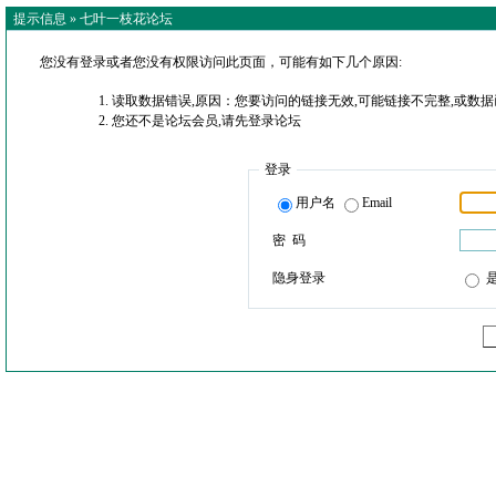
提示信息 »
七叶一枝花论坛
您没有登录或者您没有权限访问此页面，可能有如下几个原因:
读取数据错误,原因：您要访问的链接无效,可能链接不完整,或数据
您还不是论坛会员,请先登录论坛
登录
用户名
Email
密 码
隐身登录