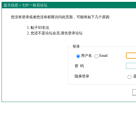
提示信息 »
七叶一枝花论坛
您没有登录或者您没有权限访问此页面，可能有如下几个原因:
帖子ID非法
您还不是论坛会员,请先登录论坛
登录
用户名
Email
密 码
隐身登录