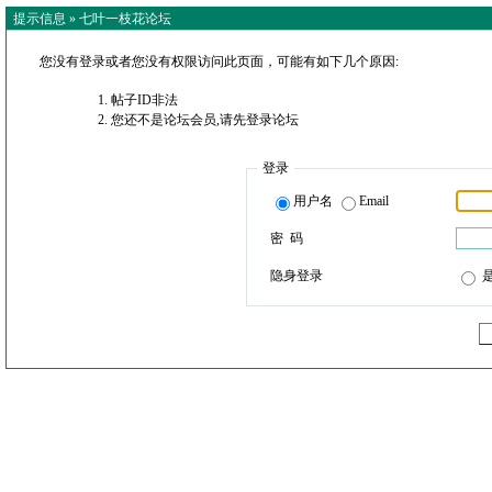
提示信息 »
七叶一枝花论坛
您没有登录或者您没有权限访问此页面，可能有如下几个原因:
帖子ID非法
您还不是论坛会员,请先登录论坛
登录
用户名
Email
密 码
隐身登录