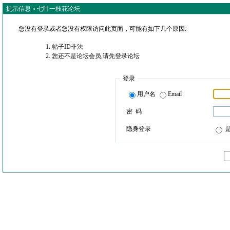
提示信息 »
七叶一枝花论坛
您没有登录或者您没有权限访问此页面，可能有如下几个原因:
帖子ID非法
您还不是论坛会员,请先登录论坛
登录
用户名
Email
密 码
隐身登录