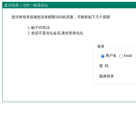
提示信息 »
七叶一枝花论坛
您没有登录或者您没有权限访问此页面，可能有如下几个原因:
帖子ID非法
您还不是论坛会员,请先登录论坛
登录
用户名
Email
密 码
隐身登录