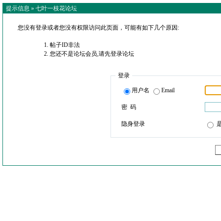
提示信息 »
七叶一枝花论坛
您没有登录或者您没有权限访问此页面，可能有如下几个原因:
帖子ID非法
您还不是论坛会员,请先登录论坛
登录
用户名
Email
密 码
隐身登录