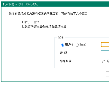
提示信息 »
七叶一枝花论坛
您没有登录或者您没有权限访问此页面，可能有如下几个原因:
帖子ID非法
您还不是论坛会员,请先登录论坛
登录
用户名
Email
密 码
隐身登录