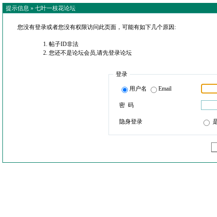
提示信息 »
七叶一枝花论坛
您没有登录或者您没有权限访问此页面，可能有如下几个原因:
帖子ID非法
您还不是论坛会员,请先登录论坛
登录
用户名
Email
密 码
隐身登录