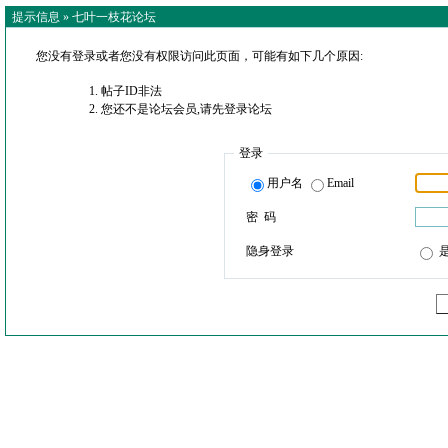
提示信息 »
七叶一枝花论坛
您没有登录或者您没有权限访问此页面，可能有如下几个原因:
帖子ID非法
您还不是论坛会员,请先登录论坛
登录
用户名
Email
密 码
隐身登录