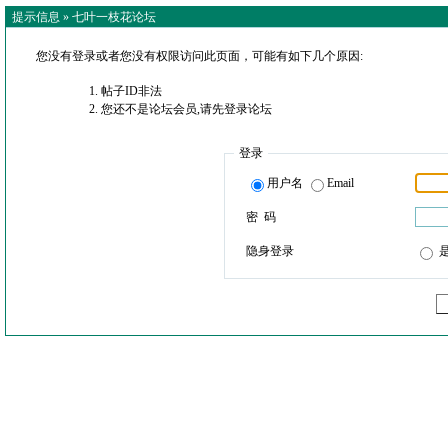
提示信息 »
七叶一枝花论坛
您没有登录或者您没有权限访问此页面，可能有如下几个原因:
帖子ID非法
您还不是论坛会员,请先登录论坛
登录
用户名
Email
密 码
隐身登录