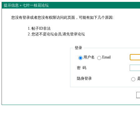
提示信息 »
七叶一枝花论坛
您没有登录或者您没有权限访问此页面，可能有如下几个原因:
帖子ID非法
您还不是论坛会员,请先登录论坛
登录
用户名
Email
密 码
隐身登录