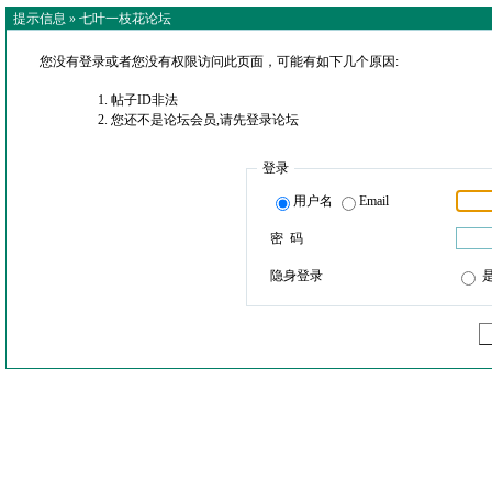
提示信息 »
七叶一枝花论坛
您没有登录或者您没有权限访问此页面，可能有如下几个原因:
帖子ID非法
您还不是论坛会员,请先登录论坛
登录
用户名
Email
密 码
隐身登录