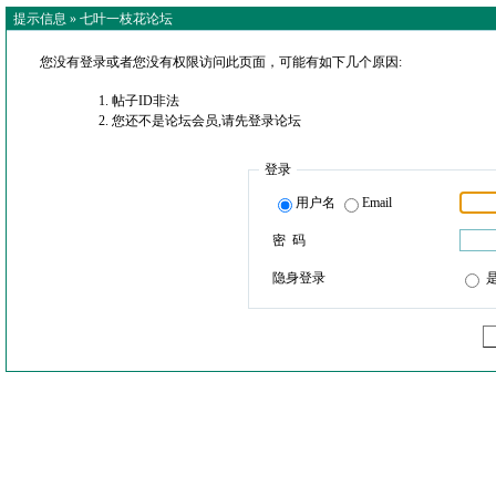
提示信息 »
七叶一枝花论坛
您没有登录或者您没有权限访问此页面，可能有如下几个原因:
帖子ID非法
您还不是论坛会员,请先登录论坛
登录
用户名
Email
密 码
隐身登录