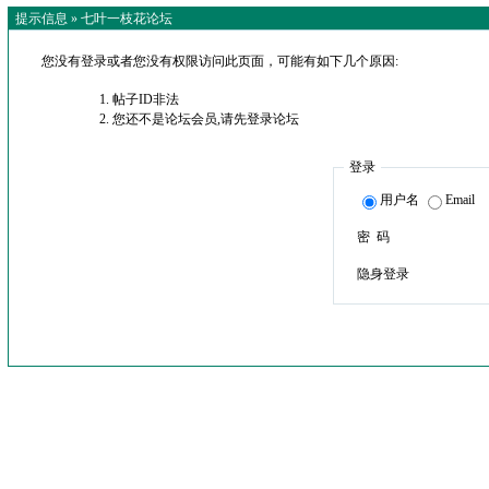
提示信息 »
七叶一枝花论坛
您没有登录或者您没有权限访问此页面，可能有如下几个原因:
帖子ID非法
您还不是论坛会员,请先登录论坛
登录
用户名
Email
密 码
隐身登录