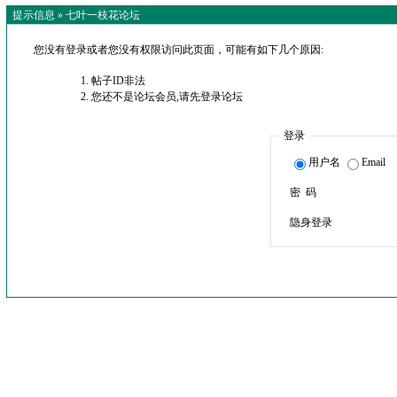
提示信息 »
七叶一枝花论坛
您没有登录或者您没有权限访问此页面，可能有如下几个原因:
帖子ID非法
您还不是论坛会员,请先登录论坛
登录
用户名
Email
密 码
隐身登录