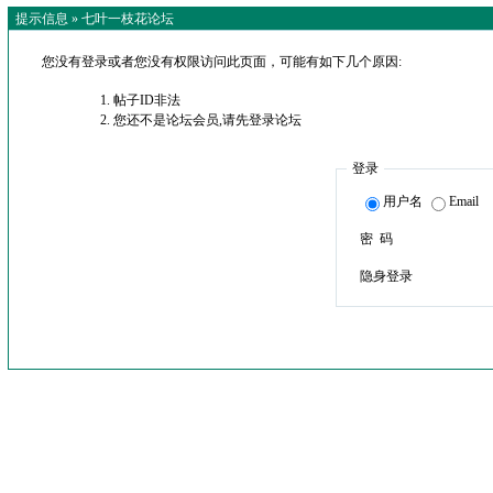
提示信息 »
七叶一枝花论坛
您没有登录或者您没有权限访问此页面，可能有如下几个原因:
帖子ID非法
您还不是论坛会员,请先登录论坛
登录
用户名
Email
密 码
隐身登录