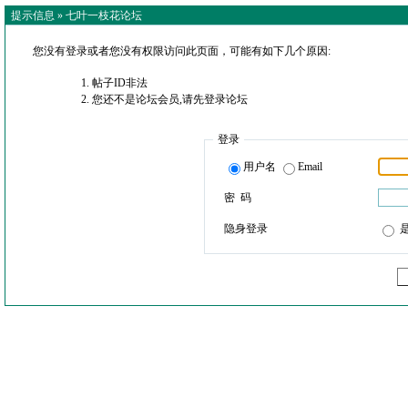
提示信息 »
七叶一枝花论坛
您没有登录或者您没有权限访问此页面，可能有如下几个原因:
帖子ID非法
您还不是论坛会员,请先登录论坛
登录
用户名
Email
密 码
隐身登录