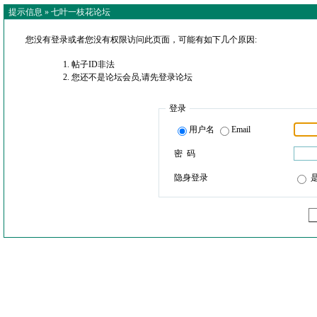
提示信息 »
七叶一枝花论坛
您没有登录或者您没有权限访问此页面，可能有如下几个原因:
帖子ID非法
您还不是论坛会员,请先登录论坛
登录
用户名
Email
密 码
隐身登录