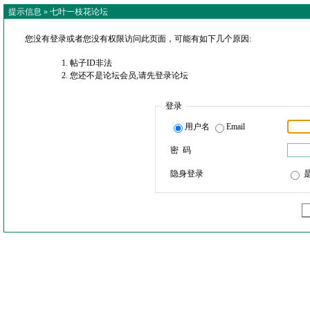
提示信息 »
七叶一枝花论坛
您没有登录或者您没有权限访问此页面，可能有如下几个原因:
帖子ID非法
您还不是论坛会员,请先登录论坛
登录
用户名
Email
密 码
隐身登录