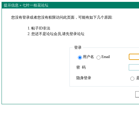
提示信息 »
七叶一枝花论坛
您没有登录或者您没有权限访问此页面，可能有如下几个原因:
帖子ID非法
您还不是论坛会员,请先登录论坛
登录
用户名
Email
密 码
隐身登录