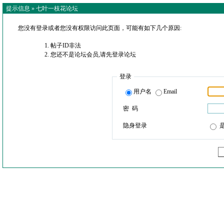
提示信息 »
七叶一枝花论坛
您没有登录或者您没有权限访问此页面，可能有如下几个原因:
帖子ID非法
您还不是论坛会员,请先登录论坛
登录
用户名
Email
密 码
隐身登录