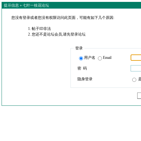
提示信息 »
七叶一枝花论坛
您没有登录或者您没有权限访问此页面，可能有如下几个原因:
帖子ID非法
您还不是论坛会员,请先登录论坛
登录
用户名
Email
密 码
隐身登录