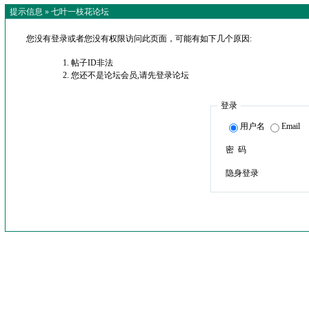
提示信息 »
七叶一枝花论坛
您没有登录或者您没有权限访问此页面，可能有如下几个原因:
帖子ID非法
您还不是论坛会员,请先登录论坛
登录
用户名
Email
密 码
隐身登录