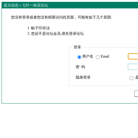
提示信息 »
七叶一枝花论坛
您没有登录或者您没有权限访问此页面，可能有如下几个原因:
帖子ID非法
您还不是论坛会员,请先登录论坛
登录
用户名
Email
密 码
隐身登录