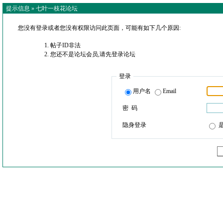
提示信息 »
七叶一枝花论坛
您没有登录或者您没有权限访问此页面，可能有如下几个原因:
帖子ID非法
您还不是论坛会员,请先登录论坛
登录
用户名
Email
密 码
隐身登录