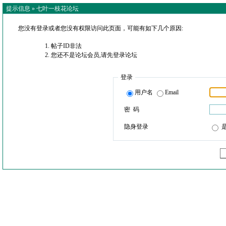
提示信息 »
七叶一枝花论坛
您没有登录或者您没有权限访问此页面，可能有如下几个原因:
帖子ID非法
您还不是论坛会员,请先登录论坛
登录
用户名
Email
密 码
隐身登录