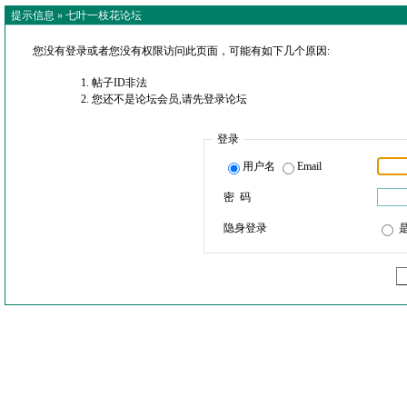
提示信息 »
七叶一枝花论坛
您没有登录或者您没有权限访问此页面，可能有如下几个原因:
帖子ID非法
您还不是论坛会员,请先登录论坛
登录
用户名
Email
密 码
隐身登录