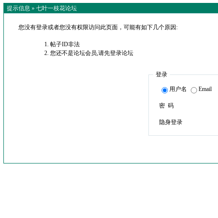
提示信息 »
七叶一枝花论坛
您没有登录或者您没有权限访问此页面，可能有如下几个原因:
帖子ID非法
您还不是论坛会员,请先登录论坛
登录
用户名
Email
密 码
隐身登录