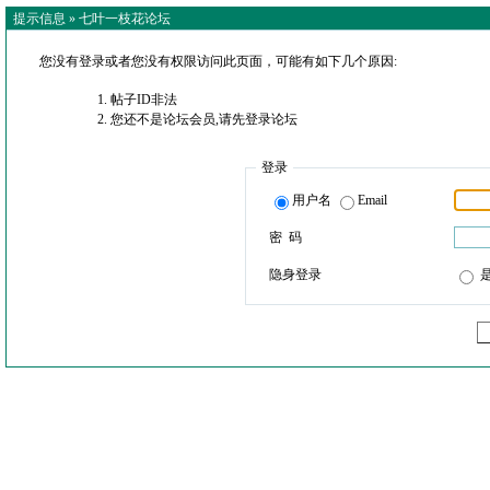
提示信息 »
七叶一枝花论坛
您没有登录或者您没有权限访问此页面，可能有如下几个原因:
帖子ID非法
您还不是论坛会员,请先登录论坛
登录
用户名
Email
密 码
隐身登录