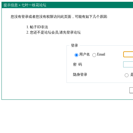
提示信息 »
七叶一枝花论坛
您没有登录或者您没有权限访问此页面，可能有如下几个原因:
帖子ID非法
您还不是论坛会员,请先登录论坛
登录
用户名
Email
密 码
隐身登录