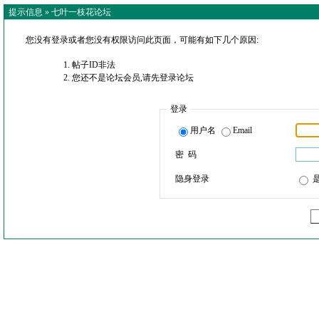
提示信息 »
七叶一枝花论坛
您没有登录或者您没有权限访问此页面，可能有如下几个原因:
帖子ID非法
您还不是论坛会员,请先登录论坛
登录
用户名
Email
密 码
隐身登录