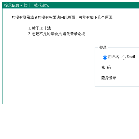
提示信息 »
七叶一枝花论坛
您没有登录或者您没有权限访问此页面，可能有如下几个原因:
帖子ID非法
您还不是论坛会员,请先登录论坛
登录
用户名
Email
密 码
隐身登录