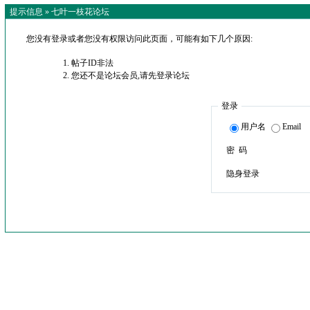
提示信息 »
七叶一枝花论坛
您没有登录或者您没有权限访问此页面，可能有如下几个原因:
帖子ID非法
您还不是论坛会员,请先登录论坛
登录
用户名
Email
密 码
隐身登录