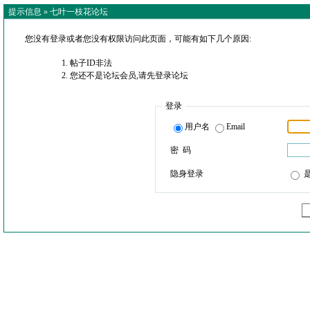
提示信息 »
七叶一枝花论坛
您没有登录或者您没有权限访问此页面，可能有如下几个原因:
帖子ID非法
您还不是论坛会员,请先登录论坛
登录
用户名
Email
密 码
隐身登录