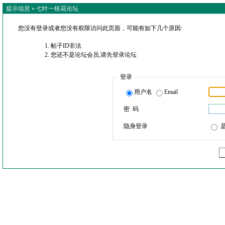
提示信息 »
七叶一枝花论坛
您没有登录或者您没有权限访问此页面，可能有如下几个原因:
帖子ID非法
您还不是论坛会员,请先登录论坛
登录
用户名
Email
密 码
隐身登录