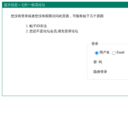
提示信息 »
七叶一枝花论坛
您没有登录或者您没有权限访问此页面，可能有如下几个原因:
帖子ID非法
您还不是论坛会员,请先登录论坛
登录
用户名
Email
密 码
隐身登录