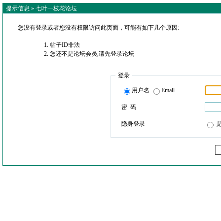
提示信息 »
七叶一枝花论坛
您没有登录或者您没有权限访问此页面，可能有如下几个原因:
帖子ID非法
您还不是论坛会员,请先登录论坛
登录
用户名
Email
密 码
隐身登录