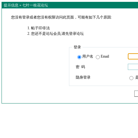
提示信息 »
七叶一枝花论坛
您没有登录或者您没有权限访问此页面，可能有如下几个原因:
帖子ID非法
您还不是论坛会员,请先登录论坛
登录
用户名
Email
密 码
隐身登录