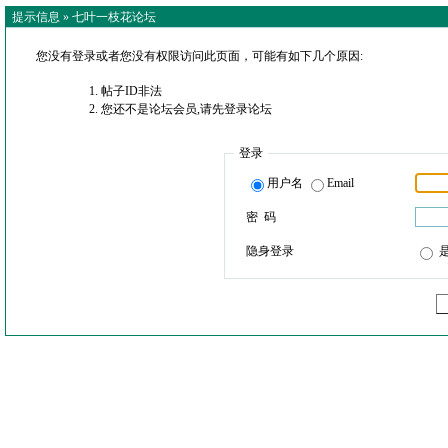
提示信息 »
七叶一枝花论坛
您没有登录或者您没有权限访问此页面，可能有如下几个原因:
帖子ID非法
您还不是论坛会员,请先登录论坛
登录
用户名
Email
密 码
隐身登录